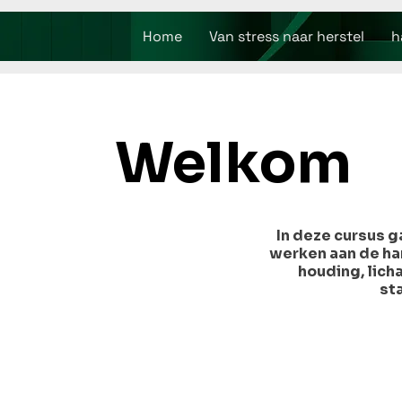
Home
Van stress naar herstel
h
Welkom
In deze cursus g
werken aan de ha
houding, lic
sta
We werken rust
Op jouw