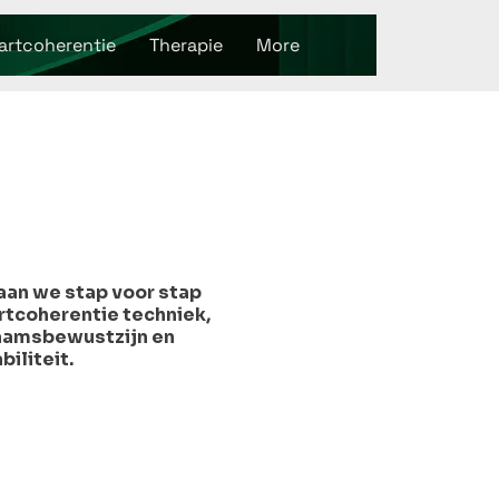
artcoherentie
Therapie
More
aan we stap voor stap
rtcoherentie techniek,
haamsbewustzijn en
biliteit.
ig, zonder forceren.
 eigen tempo.
Peter