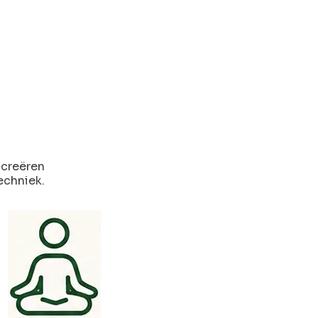
 creëren
echniek.