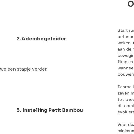
O
met mij aan deze reis te beginnen. We gaan hier 
an maken.

Start ru
houd van de video nogmaals nalezen bij enige 
oefenen
2. Adembegeleider
weken. 
aan de 
beweging
ogelijk praktisch aan de slag te gaan en de 
filmpjes
 correct aan te leren. Want hoewel ademhaling heel 
wanneer 
we een stapje verder.

heel veel kleine details die een enorm verschil 
bouwen
uikademhaling geleerd en gevoeld hoe het 
Daarna 
wanneer het diafragma opnieuw actief wordt.

eren, moeten we eerst opnieuw leren ademen.

zeven m
tot twe
 met ritme.

dit comf
een liggende houding. Waarom doen we dat?

3. Instelling Petit Bambou
evoluere
ondere dingen die we ontdekken binnen 
de positie meestal veel minder spanning vasthoudt. 
Voor de
ichaam enorm sterk reageert op een specifiek 
top zouden zitten, moet het lichaam tegelijkertijd 
minimum