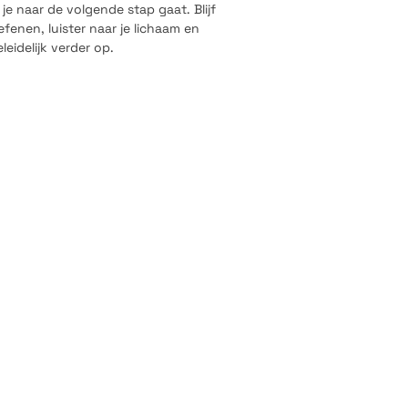
je naar de volgende stap gaat. Blijf
efenen, luister naar je lichaam en
eidelijk verder op.
at deze oefening eigenlijk doet 
en?”

m te forceren.
