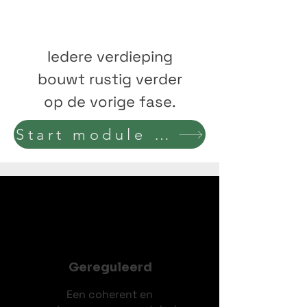
Iedere verdieping
bouwt rustig verder
op de vorige fase.
Start module Hartcoherentie Kostprijs €100
Gereguleerd
Een coherent en